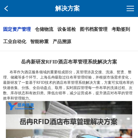
解决方案
固定资产管理
仓储物流
设备巡检
图书档案管理
考勤签到
工业自动化
智能称重
产品溯源
岳冉新研发RFID酒店布草管理系统解决方案
布草作为酒店服务领域的重要组成部分，其管理涉及交接、洗涤、熨烫、整
理、储藏等多个环节。上海岳冉吸取过往布草管理经验，并根据市场需求变化，
最新研发了一套基于RFID技术的酒店布草管理系统解决方案，方案可实现布草的
快速收集、分拣、全自动盘点、取用，实时跟踪管理每一件布草的洗涤过程、次
数、库存状态和有效归类。降低出错率，减少运营成本，提升酒店对布草的管理
效率和管理能力。