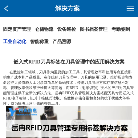
解决方案
固定资产管理
仓储物流
设备巡检
图书档案管理
考勤签到
工业自动化
智能称重
产品溯源
嵌入式RFID刀具标签在刀具管理中的应用解决方案
在数控加工领域，刀具作为重要的加工工具，其管理效率和使用寿命直接影
响生产成本和产品质量。在传统的刀具管理中，刀具的使用记录、维护历史和寿
命监控大多依赖人工记录或简单的条码技术，传统刀具管理方式存在信息不对
称、管理效率低和维护难度大等问题，而RFID（射频识别）技术的应用为刀具智
能管理提供了全新的解决方法。岳冉RFID刀具管理解决方案搭配刀具专用嵌入式
RFID电子标签，以其非接触式读取、高数据存储容量和良好的抗干扰能力等特
性，成为解决上述问题的有效工具。