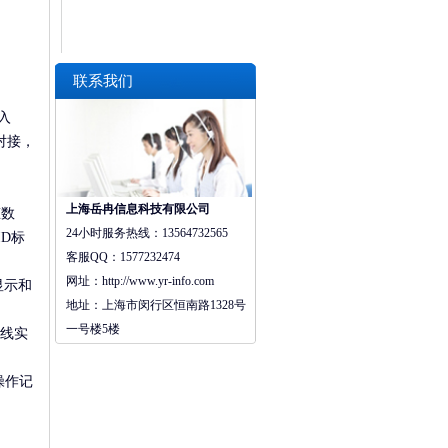
联系我们
入
对接，
上海岳冉信息科技有限公司
态数
24小时服务热线：
13564732565
D标
客服QQ：
1577232474
网址：http://
www.yr-info.com
显示和
地址：
上海市闵行区恒南路1328号
一号楼5楼
天线实
操作记