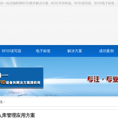
站式物联网RFID硬件解决方案 - RFID手持终端、RFID读写器、RFID电子标签、
RFID读写器
电子标签
解决方案
成功案例
高频RFID读写器
卡式电子标签
固定资产管理
高频RFID读写器
不干胶电子标签
仓储物流
远距离UHF一体机
防撕易碎电子标签
设备巡检
面式RFID读写器
抗金属电子标签
档案管理
流
>
洗衣电子标签
考勤签到
入库管理应用方案
耐高温电子标签
工业自动化