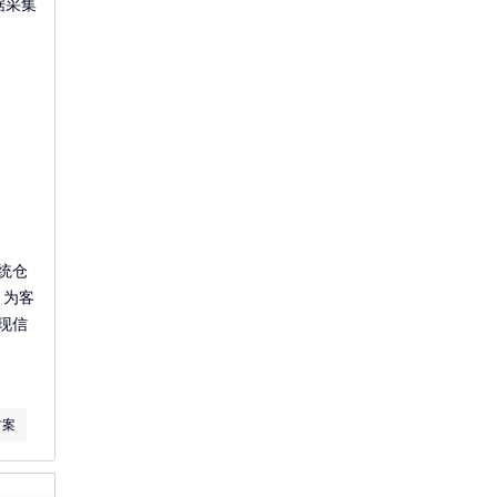
据采集
统仓
，为客
现信
方案