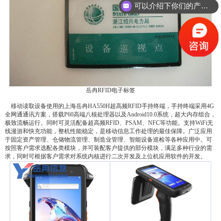
可以介绍下你们的产品么？
岳冉RFID电子标签
移动读取设备使用的上海岳冉HA550H超高频RFID手持终端，手持终端采用4G
全网通通讯方案，搭载P60高端八核处理器以及Android10.0系统，超大内存组合，
极致流畅运行。同时可灵活配备超高频RFID、PSAM、NFC等功能。支持WiFi无
线漫游和快充功能，整机性能稳定，是移动信息工作处理的最佳保障。广泛应用
于固定资产管理、仓储物流管理、制造业管理、智能设备巡检等各种应用中。可
按照客户需求选配各类模块，并可装配客户提供的部分模块，满足多种行业的需
求，同时可根据客户需求对系统内核进行二次开发及上位机应用软件的开发。