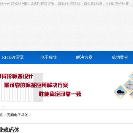
站式物联网RFID硬件解决方案 - RFID手持终端、RFID读写器、RFID电子标签、
RFID读写器
电子标签
解决方案
成功案例
高频RFID读写器
卡式电子标签
固定资产管理
高频RFID读写器
不干胶电子标签
仓储物流
远距离UHF一体机
防撕易碎电子标签
设备巡检
面式RFID读写器
抗金属电子标签
档案管理
签
>
高频电子标签
>
洗衣电子标签
考勤签到
工业载码体
耐高温电子标签
工业自动化