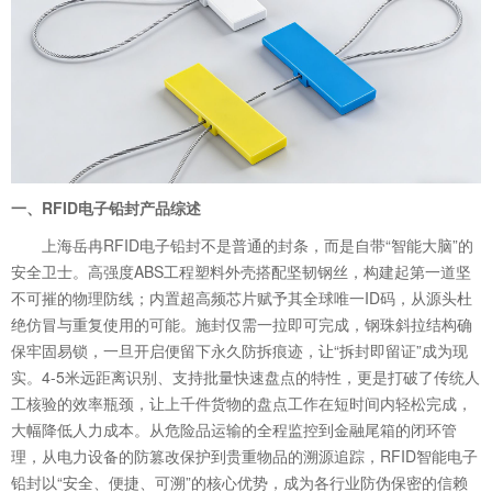
一、RFID电子铅封产品综述
上海岳冉RFID电子铅封不是普通的封条，而是自带“智能大脑”的
安全卫士。高强度ABS工程塑料外壳搭配坚韧钢丝，构建起第一道坚
不可摧的物理防线；内置超高频芯片赋予其全球唯一ID码，从源头杜
绝仿冒与重复使用的可能。施封仅需一拉即可完成，钢珠斜拉结构确
保牢固易锁，一旦开启便留下永久防拆痕迹，让“拆封即留证”成为现
实。4-5米远距离识别、支持批量快速盘点的特性，更是打破了传统人
工核验的效率瓶颈，让上千件货物的盘点工作在短时间内轻松完成，
大幅降低人力成本。从危险品运输的全程监控到金融尾箱的闭环管
理，从电力设备的防篡改保护到贵重物品的溯源追踪，RFID智能电子
铅封以“安全、便捷、可溯”的核心优势，成为各行业防伪保密的信赖