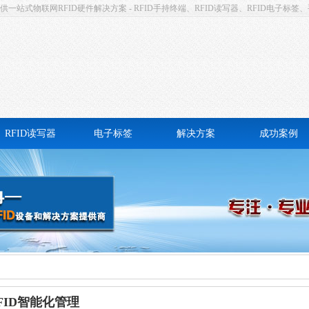
站式物联网RFID硬件解决方案 - RFID手持终端、RFID读写器、RFID电子标签、
RFID读写器
电子标签
解决方案
成功案例
高频RFID读写器
卡式电子标签
固定资产管理
高频RFID读写器
不干胶电子标签
仓储物流
远距离UHF一体机
防撕易碎电子标签
设备巡检
面式RFID读写器
抗金属电子标签
档案管理
洗衣电子标签
考勤签到
ID智能化管理
耐高温电子标签
工业自动化